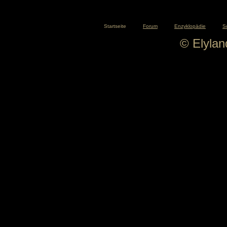
Startseite
Forum
Enzyklopädie
S
© Elyla