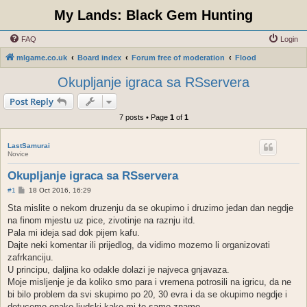
My Lands: Black Gem Hunting
FAQ
Login
mlgame.co.uk
Board index
Forum free of moderation
Flood
Okupljanje igraca sa RSservera
Post Reply
7 posts • Page
1
of
1
LastSamurai
Novice
Okupljanje igraca sa RSservera
P
#1
18 Oct 2016, 16:29
o
s
Sta mislite o nekom druzenju da se okupimo i druzimo jedan dan negdje
t
na finom mjestu uz pice, zivotinje na raznju itd.
Pala mi ideja sad dok pijem kafu.
Dajte neki komentar ili prijedlog, da vidimo mozemo li organizovati
zafrkanciju.
U principu, daljina ko odakle dolazi je najveca gnjavaza.
Moje misljenje je da koliko smo para i vremena potrosili na igricu, da ne
bi bilo problem da svi skupimo po 20, 30 evra i da se okupimo negdje i
dotucemo onako ljudski kako mi to samo znamo.