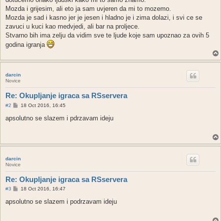
Mozda i grijesim, ali eto ja sam uvjeren da mi to mozemo.
Mozda je sad i kasno jer je jesen i hladno je i zima dolazi, i svi ce se
zavuci u kuci kao medvjedi, ali bar na proljece.
Stvarno bih ima zelju da vidim sve te ljude koje sam upoznao za ovih 5
godina igranja
darcin
Novice
Re: Okupljanje igraca sa RSservera
P
#2
18 Oct 2016, 16:45
o
s
apsolutno se slazem i pdrzavam ideju
t
darcin
Novice
Re: Okupljanje igraca sa RSservera
P
#3
18 Oct 2016, 16:47
o
s
apsolutno se slazem i podrzavam ideju
t