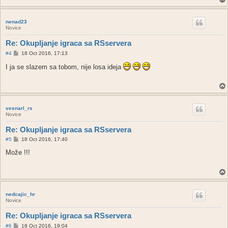
nenad23
Novice
Re: Okupljanje igraca sa RSservera
P
#4
18 Oct 2016, 17:13
o
s
I ja se slazem sa tobom, nije losa ideja
t
vesnarl_rs
Novice
Re: Okupljanje igraca sa RSservera
P
#5
18 Oct 2016, 17:40
o
s
Može !!!
t
nedcajic_hr
Novice
Re: Okupljanje igraca sa RSservera
P
#6
18 Oct 2016, 19:04