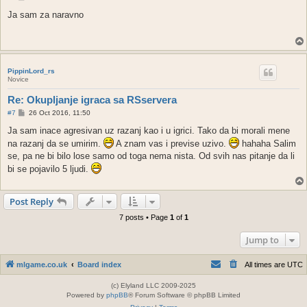
o
s
Ja sam za naravno
t
PippinLord_rs
Novice
Re: Okupljanje igraca sa RSservera
P
#7
26 Oct 2016, 11:50
o
s
Ja sam inace agresivan uz razanj kao i u igrici. Tako da bi morali mene
t
na razanj da se umirim.
A znam vas i previse uzivo.
hahaha Salim
se, pa ne bi bilo lose samo od toga nema nista. Od svih nas pitanje da li
bi se pojavilo 5 ljudi.
Post Reply
7 posts • Page
1
of
1
Jump to
mlgame.co.uk
Board index
All times are
UTC
(c) Elyland LLC 2009-2025
Powered by
phpBB
® Forum Software © phpBB Limited